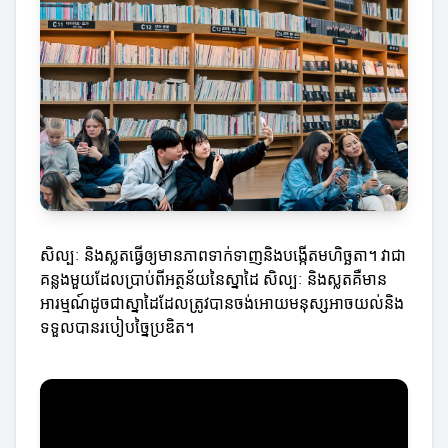
សិល្បៈ និងស្លតធ្វើឲ្យមានភាពទាក់ទាញនិងបង្កើតមហិច្ឆតា។ វាជា
គន្លងមួយដែលប្រាប់ពីអត្ថន័យនៃស្នាដៃ សិល្បៈ និងស្លតគឺមាន
អារម្មណ៍ដូចជាស្នាដៃដែលត្រូវបានចង់អោយមនុស្សអាចយល់និង
ទទួលបានរបៀបច្នៃប្រឌិត។