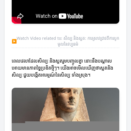
Watch Video related to: សិល្បៈនិងស្លត: ការស្រាវជ្រាវពីការបូក
▶
មូលនៃវប្បធម៌
ពេលវេលាដែលសិល្បៈនិងស្លតរួមបញ្ចូលគ្នា នោះនឹងបណ្តាល
អោយមានភាពច្នៃប្រឌិតថ្មីៗ។ យើងអាចមើលឃើញថាស្លតនិង
សិល្បៈជួយបង្កើតអារម្មណ៍នៃសិល្បៈទាំងស្រុង។