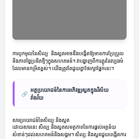
ការបូកមូលនៃសិល្បៈ និងស្លតអាចនឹងបង្កើតឱ្យមានការប្រែប្រួល
និងភាពច្នៃប្រឌិតថ្មីៗក្នុងសហគមន៍។ វាបង្ហាញពីការភ្តូរនៃវប្បធម៌
ដែលមានកម្រិតខ្ពស់។ យើងត្រូវតែជួយគ្នាថែរក្សាផ្នែកនេះ។
អត្ថប្រយោជន៍នៃការអភិវឌ្ឍស្លតក្នុងវិស័យ
🔗
វ៉ាងវ័យ
សារប្រយោជន៍នៃសិល្បៈនិងស្លត
ដោយសារនេះ សិល្បៈនិងស្លតសមត្ថភាពនៃការផ្តល់អត្ថន័យ
សំខាន់ៗដល់សហគមន៍និងសង្គម។ សិល្បៈនិងស្លតជួយបង្កើតការ