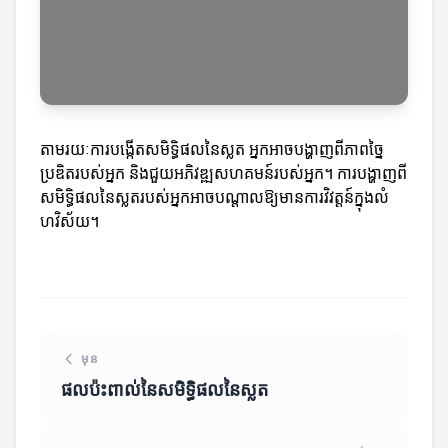
តាមរយៈការបង្កើតសមិទ្ធិផលនៃស្លត អ្នកអាចបង្ហាញពីភាពច្នៃ
ប្រឌិតរបស់អ្នក និងជួយអភិវឌ្ឍសហគមន៍របស់អ្នក។ ការបង្ហាញពី
សមិទ្ធិផលនៃស្លតរបស់អ្នកអាចបណ្តាលឱ្យមានការវិវត្តន៍ក្នុងលំ
ហវិស័យ។
មុន
ផលប៉ះពាល់នៃសមិទ្ធិផលនៃស្លត